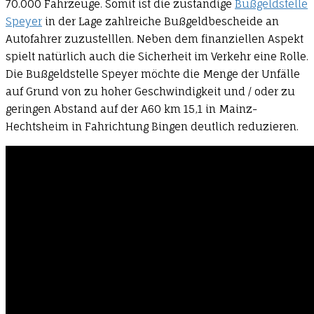
70.000 Fahrzeuge. Somit ist die zuständige
Bußgeldstelle
Speyer
in der Lage zahlreiche Bußgeldbescheide an
Autofahrer zuzustelllen. Neben dem finanziellen Aspekt
spielt natürlich auch die Sicherheit im Verkehr eine Rolle.
Die Bußgeldstelle Speyer möchte die Menge der Unfälle
auf Grund von zu hoher Geschwindigkeit und / oder zu
geringen Abstand auf der A60 km 15,1 in Mainz-
Hechtsheim in Fahrichtung Bingen deutlich reduzieren.